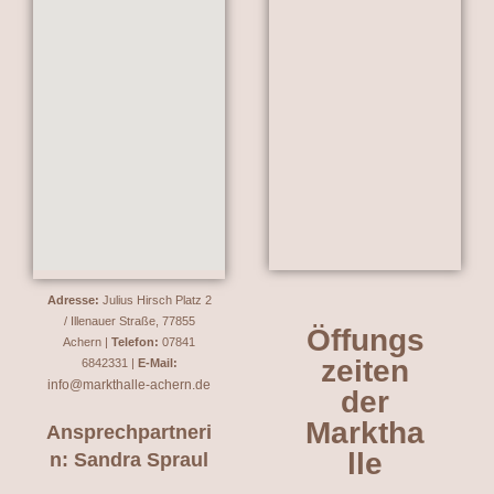
Adresse:
Julius Hirsch Platz 2
/ Illenauer Straße, 77855
Öffungs
Achern |
Telefon:
07841
zeiten
6842331 |
E-Mail:
info@markthalle-achern.de
der
Marktha
Ansprechpartneri
lle
n: Sandra Spraul